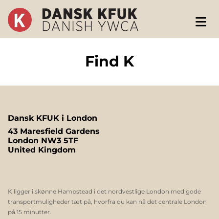
Find K
Dansk KFUK i London
43 Maresfield Gardens
London NW3 5TF
United Kingdom
K ligger i skønne Hampstead i det nordvestlige London med gode
transportmuligheder tæt på, hvorfra du kan nå det centrale London
på 15 minutter.