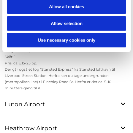
Skift: 0
Allow all cookies
Pris: ca. £15-20 pp.
Der går en direkte bus "National Express" fra Stansted lufthavn til
Allow selection
Finchley Road flere gange i timen nærmest hele døgnet. Herfra er
der ca. 5-10 minutters gang til K.
Use necessary cookies only
Tog
Varighed: ca. 1,5-2 timer
Skift: 1
Pris: ca. £15-25 pp.
Der går også et tog "Stansted Express" fra Stansted lufthavn til
Liverpool Street Station. Herfra kan du tage undergrunden
(metropolitan line) til Finchley Road St. Herfra er der ca. 5-10
minutters gang til K.
Luton Airport
Heathrow Airport