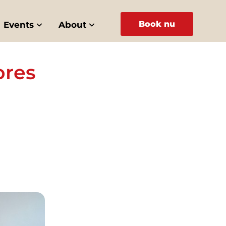
Book nu
Events
About
ores