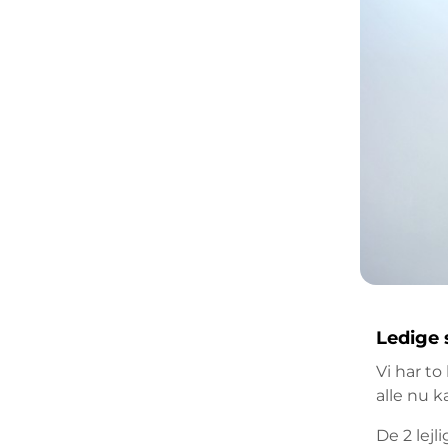
Ledige 
Vi har to
alle nu k
De 2 lejl