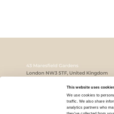
43 Maresfield Gardens
London NW3 5TF, United Kingdom
Charity number: 249198
This website uses cookie
We use cookies to personal
traffic. We also share info
analytics partners who may
they’ve collected from your