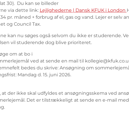
at 30). Du kan se billeder
rne via dette link:
Lejlighederne | Dansk KFUK i London
4 pr. måned + forbrug af el, gas og vand. Lejer er selv an
net og Council Tax.
ne kan nu søges også selvom du ikke er studerende. V
en vil studerende dog blive prioriteret.
øge om at bo i
mmerlejemål ved at sende en mail til kollegie@kfuk.co.uk
emnefelt bedes du skrive: Ansøgning om sommerlejemå
sfrist: Mandag d. 15. juni 2026.
at der ikke skal udfyldes et ansøgningsskema ved ans
rlejemål. Det er tilstrækkeligt at sende en e-mail med
g.