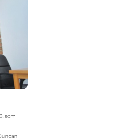
26, som
 Duncan