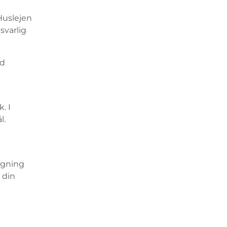
Huslejen
svarlig
ed
. I
l.
øgning
 din