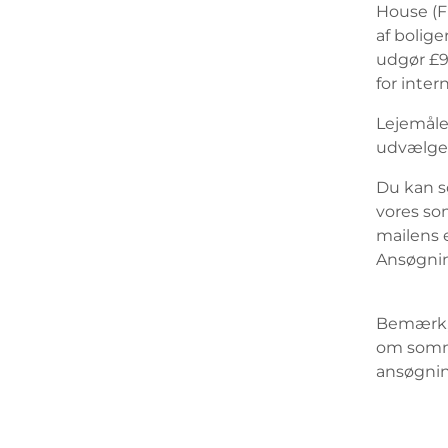
House (Fl
af bolige
udgør £93
for inter
Lejemåle
udvælgels
Du kan s
vores so
mailens 
Ansøgning
Bemærk, 
om somme
ansøgnin