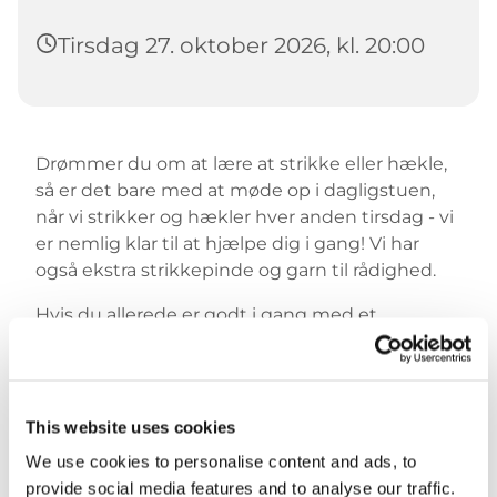
Tirsdag 27. oktober 2026, kl. 20:00
Drømmer du om at lære at strikke eller hækle,
så er det bare med at møde op i dagligstuen,
når vi strikker og hækler hver anden tirsdag - vi
er nemlig klar til at hjælpe dig i gang! Vi har
også ekstra strikkepinde og garn til rådighed.
Hvis du allerede er godt i gang med et
strikkeprojekt, så er du selvfølgelig også
velkommen.
Der er mulighed for at tilkøbe aftensmad inden
This website uses cookies
strikkeklubben. Det er kl. 19.00 og koster £6 pr.
We use cookies to personalise content and ads, to
person for faste beboere og £7 pr. person for
provide social media features and to analyse our traffic.
gæster.