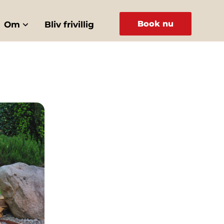
Book nu
Om
Bliv frivillig