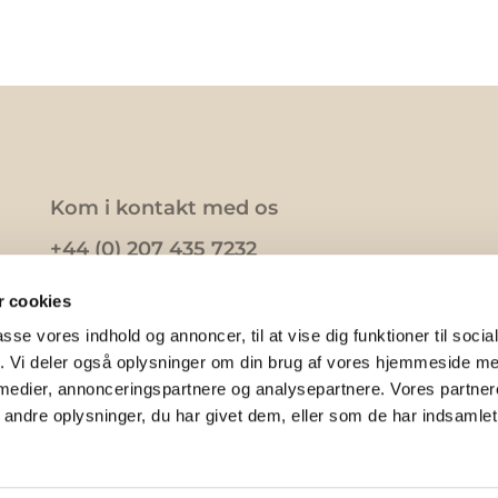
Kom i kontakt med os
+44 (0) 207 435 7232
k@kfuk.co.uk
 cookies
passe vores indhold og annoncer, til at vise dig funktioner til soci
fik. Vi deler også oplysninger om din brug af vores hjemmeside m
 medier, annonceringspartnere og analysepartnere. Vores partne
ndre oplysninger, du har givet dem, eller som de har indsamlet 
Privatlivspolitik
Log på ChurchDesk