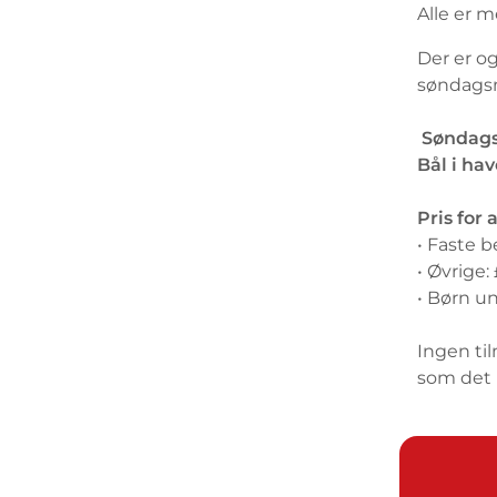
Alle er 
Der er o
søndagsm
️
Søndags
Bål i hav
Pris for
• Faste b
• Øvrige:
• Børn un
Ingen ti
som det 