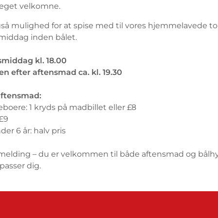
meget velkomne.
gså mulighed for at spise med til vores hjemmelavede to
iddag inden bålet.
middag kl. 18.00
en efter aftensmad ca. kl. 19.30
 aftensmad:
eboere: 1 kryds på madbillet eller £8
 £9
der 6 år: halv pris
lmelding – du er velkommen til både aftensmad og bålh
passer dig.