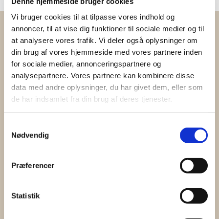
Denne hjemmeside bruger cookies
Vi bruger cookies til at tilpasse vores indhold og
annoncer, til at vise dig funktioner til sociale medier og til
at analysere vores trafik. Vi deler også oplysninger om
Fordele ved at bo på K
din brug af vores hjemmeside med vores partnere inden
for sociale medier, annonceringspartnere og
analysepartnere. Vores partnere kan kombinere disse
data med andre oplysninger, du har givet dem, eller som
Morgenmad, frokost
Attraktive priser


og aftensmad
de har indsamlet fra din brug af deres tjenester.
At bo på K er en prisvenlig
Der er morgenmad hver dag -
løsning, så du kan bruge
Samtykkevalg
derudover kan du bestille lækre
feriepengene på at nyde
Nødvendig
frokostsandwich mandag til
storbyen. Se alle vores priser
lørdag samt spise aftensmad
her
.
fire gange ugentligt. Se K's
Præferencer
menu
her
.
Hyggelige værelser

Statistik
Hvad end du bor på
Fantastisk

beliggenhed
flersengsværelse eller privat