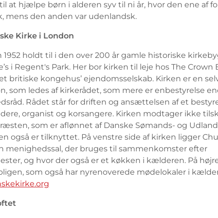
il at hjælpe børn i alderen syv til ni år, hvor den ene af 
k, mens den anden var udenlandsk.
ke Kirke i London
 1952 holdt til i den over 200 år gamle historiske kirkeby
’s i Regent's Park. Her bor kirken til leje hos The Crown 
et britiske kongehus’ ejendomsselskab. Kirken er en se
on, som ledes af kirkerådet, som mere er enbestyrelse en
råd. Rådet står for driften og ansættelsen af et bestyre
dere, organist og korsangere. Kirken modtager ikke tils
ræsten, som er aflønnet af Danske Sømands- og Udlands
n også er tilknyttet. På venstre side af kirken ligger Chu
n menighedssal, der bruges til sammenkomster efter
ster, og hvor der også er et køkken i kælderen. På højre
ligen, som også har nyrenoverede mødelokaler i kælde
skekirke.org
oftet