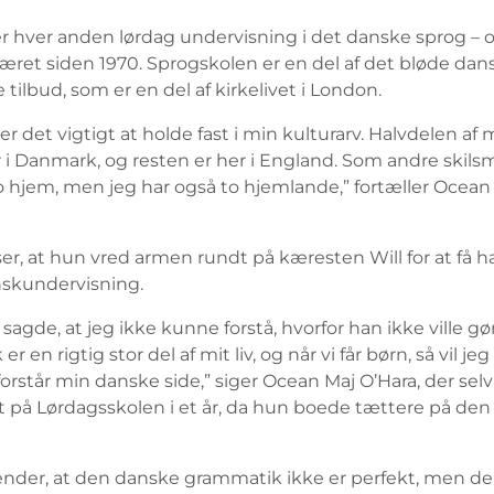
er hver anden lørdag undervisning i det danske sprog – 
været siden 1970. Sprogskolen er en del af det bløde dan
e tilbud, som er en del af kirkelivet i London.
er det vigtigt at holde fast i min kulturarv. Halvdelen af 
r i Danmark, og resten er her i England. Som andre skil
to hjem, men jeg har også to hjemlande,” fortæller Ocean
er, at hun vred armen rundt på kæresten Will for at få ha
anskundervisning.
sagde, at jeg ikke kunne forstå, hvorfor han ikke ville gø
 en rigtig stor del af mit liv, og når vi får børn, så vil jeg
orstår min danske side,” siger Ocean Maj O’Hara, der selv
t på Lørdagsskolen i et år, da hun boede tættere på de
nder, at den danske grammatik ikke er perfekt, men de