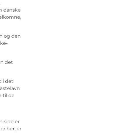
,
en danske
 velkomne,
en og den
kke-
en det
 i det
fastelavn
til de
n side er
or her, er