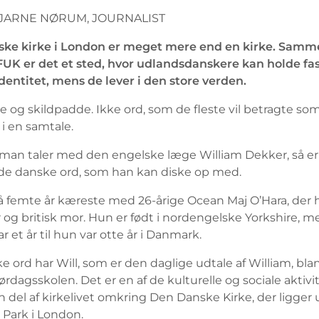
BJARNE NØRUM, JOURNALIST
ke kirke i London er meget mere end en kirke. Sam
UK er det et sted, hvor udlandsdanskere kan holde fas
dentitet, mens de lever i den store verden.
e og skildpadde. Ikke ord, som de fleste vil betragte so
 i en samtale.
man taler med den engelske læge William Dekker, så er
 de danske ord, som han kan diske op med.
å femte år kæreste med 26-årige Ocean Maj O’Hara, der 
r og britisk mor. Hun er født i nordengelske Yorkshire, 
ar et år til hun var otte år i Danmark.
 ord har Will, som er den daglige udtale af William, bl
ørdagsskolen. Det er en af de kulturelle og sociale aktivit
 del af kirkelivet omkring Den Danske Kirke, der ligger u
 Park i London.