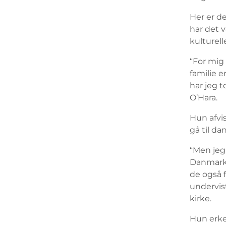
Her er d
har det 
kulturell
“For mig 
familie e
har jeg 
O’Hara.
Hun afvis
gå til d
“Men jeg 
Danmark er
de også f
undervis
kirke.
Hun erke