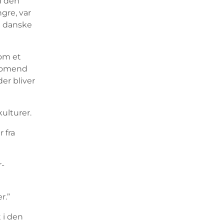
d den
ngre, var
et danske
om et
– omend
er bliver
ulturer.
 fra
r-
r.”
 i den