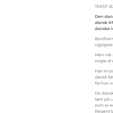
TEKST: 
Den dans
dansk KF
danske i
Bordherr
vigtigste
Men når 
nogle af
Han er p
dansk fa
fra hun v
De danske
lært på L
som er en
Regent's