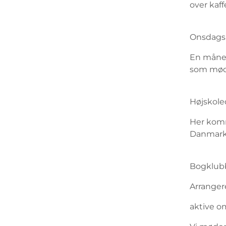
over kaff
Onsdags
En måned
som møde
Højskole
Her komm
Danmark 
Bogklub
Arranger
aktive o