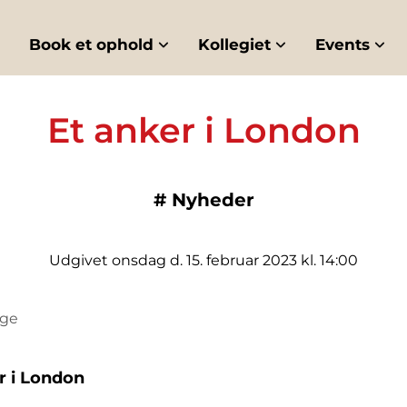
Book et ophold
Kollegiet
Events
Et anker i London
#
Nyheder
Udgivet onsdag d. 15. februar 2023 kl. 14:00
r i London