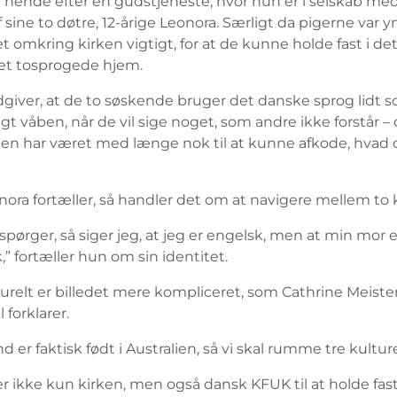
 hende efter en gudstjeneste, hvor hun er i selskab me
 sine to døtre, 12-årige Leonora. Særligt da pigerne var y
et omkring kirken vigtigt, for at de kunne holde fast i d
det tosprogede hjem.
iver, at de to søskende bruger det danske sprog lidt s
t våben, når de vil sige noget, som andre ikke forstår 
en har været med længe nok til at kunne afkode, hvad d
ora fortæller, så handler det om at navigere mellem to k
 spørger, så siger jeg, at jeg er engelsk, men at min mor er
 fortæller hun om sin identitet.
urelt er billedet mere kompliceret, som Cathrine Meiste
forklarer.
 er faktisk født i Australien, så vi skal rumme tre kulture
r ikke kun kirken, men også dansk KFUK til at holde fast