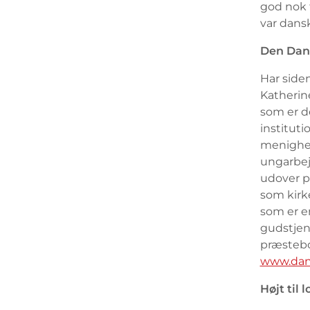
god nok t
var dans
Den Dans
Har siden
Katherine
som er d
instituti
menigheds
ungarbej
udover p
som kirke
som er e
gudstjene
præstebo
www.dan
Højt til l