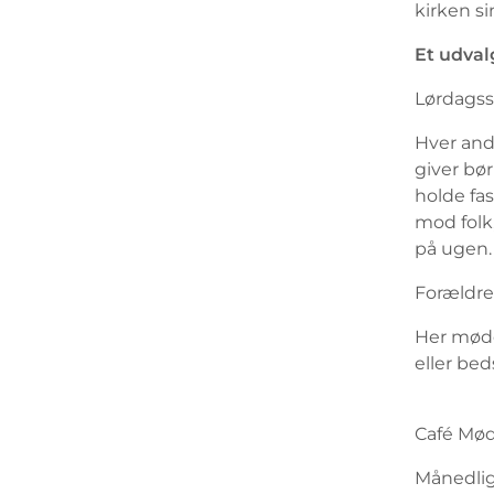
kirken si
Et udval
Lørdagss
Hver and
giver bør
holde fa
mod folk
på ugen.
Forældr
Her mødes
eller bed
Café Mød
Månedlig