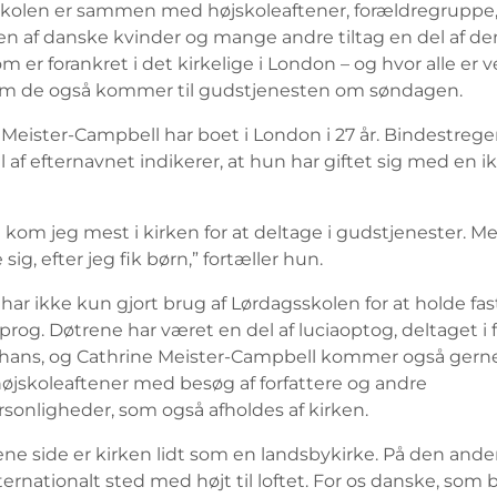
kolen er sammen med højskoleaftener, forældregruppe
en af danske kvinder og mange andre tiltag en del af d
om er forankret i det kirkelige i London – og hvor alle er
m de også kommer til gudstjenesten om søndagen.
 Meister-Campbell har boet i London i 27 år. Bindestreg
l af efternavnet indikerer, at hun har giftet sig med en i
n kom jeg mest i kirken for at deltage i gudstjenester. M
ig, efter jeg fik børn,” fortæller hun.
har ikke kun gjort brug af Lørdagsskolen for at holde fast
rog. Døtrene har været en del af luciaoptog, deltaget i 
hans, og Cathrine Meister-Campbell kommer også gerne 
øjskoleaftener med besøg af forfattere og andre
rsonligheder, som også afholdes af kirken.
ne side er kirken lidt som en landsbykirke. På den ande
ternationalt sted med højt til loftet. For os danske, som b