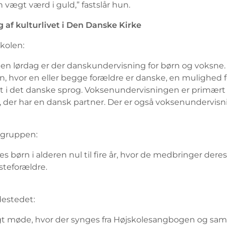
n vægt værd i guld,” fastslår hun.
g af kulturlivet i Den Danske Kirke
kolen:
en lørdag er der danskundervisning for børn og voksne.
n, hvor en eller begge forældre er danske, en mulighed f
st i det danske sprog. Voksenundervisningen er primært 
, der har en dansk partner. Der er også voksenundervis
egruppen:
 børn i alderen nul til fire år, hvor de medbringer deres
steforældre.
estedet:
t møde, hvor der synges fra Højskolesangbogen og sam