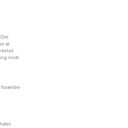
 Det
or at
rettet
ning midt
 forældre
tales