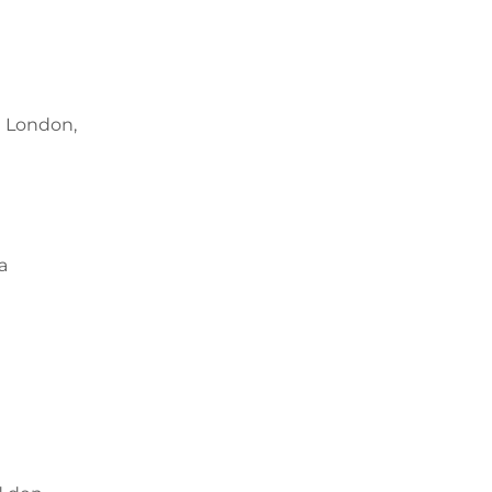
i London,
a