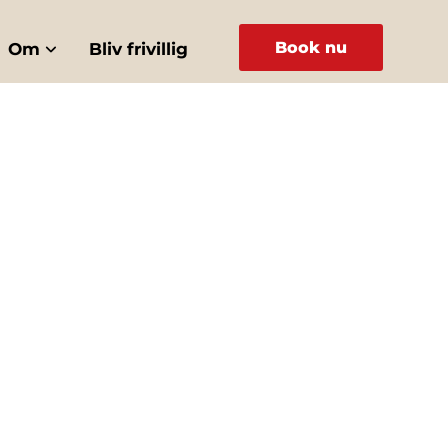
Book nu
Om
Bliv frivillig