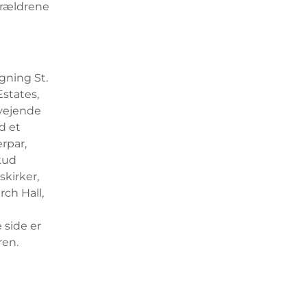
forældrene
gning St.
Estates,
lvejende
d et
rpar,
kud
kirker,
rch Hall,
 side er
ren.