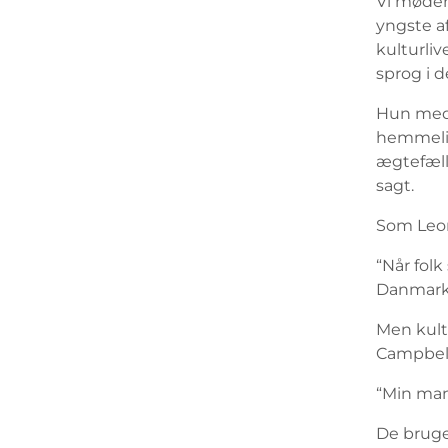
Vi møder
yngste af
kulturliv
sprog i 
Hun medg
hemmelig
ægtefæll
sagt.
Som Leon
“Når folk
Danmark,”
Men kult
Campbell 
“Min mand
De bruge