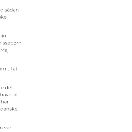
og sådan
ske
min
smissebørn
 Maj
m til at
re det.
 have, at
 har
n danske
n var