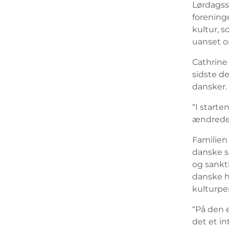
Lørdagss
forening
kultur, s
uanset o
Cathrine
sidste de
dansker.
“I starte
ændrede s
Familien 
danske sp
og sankt
danske h
kulturpe
“På den e
det et in