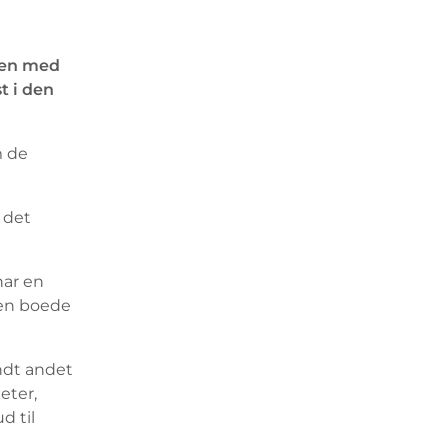
men med
t i den
m de
 det
har en
men boede
andt andet
eter,
d til