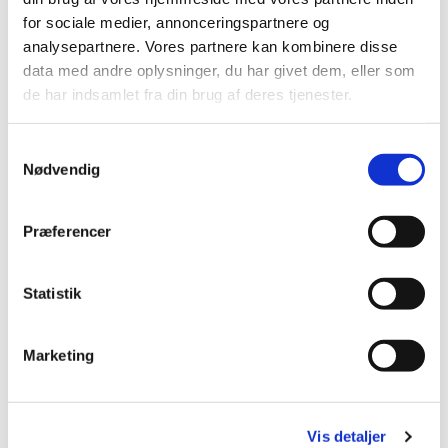
for sociale medier, annonceringspartnere og
analysepartnere. Vores partnere kan kombinere disse
data med andre oplysninger, du har givet dem, eller som
Du vil måske også kunne
lide...
de har indsamlet fra din brug af deres tjenester.
Samtykkevalg
Nødvendig
Præferencer
Statistik
Marketing
Vis detaljer