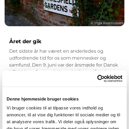
© Inga Rasmussen
Året der gik
Det sidste år har været en anderledes og
udfordrende tid for os som mennesker og
samfund. Den 9. juni var der årsmøde for Dansk
KFUK, hvor formand Karen Maibom aflagde
beretning om året 2020. Du kan læse
årsberetningen
og få indtryk af, hvordan KFUK
har klaret sig gennem pandemiens første år og
Denne hjemmeside bruger cookies
hvordan vi ser på de udfordringer, som Brexit
stiller os overfor fremover.
Vi bruger cookies til at tilpasse vores indhold og
annoncer, til at vise dig funktioner til sociale medier og til
at analysere vores trafik. Vi deler også oplysninger om
din brug af vores hjemmeside med vores partnere inden