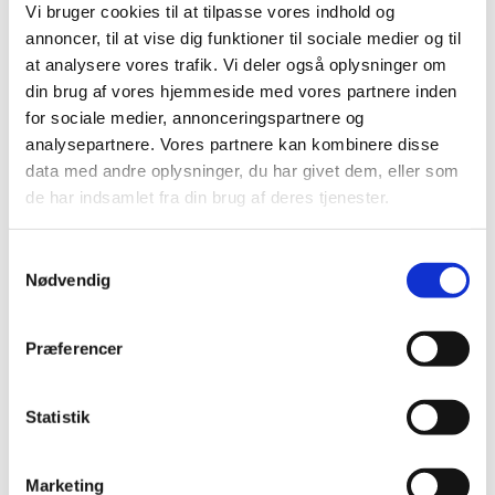
så har du chancen for at købe et udvalg af
Vi bruger cookies til at tilpasse vores indhold og
julevarer i vores webshop, når den er åben i
annoncer, til at vise dig funktioner til sociale medier og til
perioden d. 5.- 15. december. Find vores shop på
at analysere vores trafik. Vi deler også oplysninger om
https://danskkfukwebshop.co.uk/
din brug af vores hjemmeside med vores partnere inden
for sociale medier, annonceringspartnere og
analysepartnere. Vores partnere kan kombinere disse
data med andre oplysninger, du har givet dem, eller som
de har indsamlet fra din brug af deres tjenester.
Samtykkevalg
Du vil måske også kunne
Nødvendig
lide...
Præferencer
Statistik
Marketing