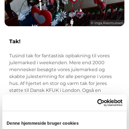
© Inga Rasmussen
Tak!
Tusind tak for fantastisk opbakning til vores
julemarked i weekenden. Mere end 2000
mennesker besøgte vores julemarked og
skabte julestemning for alle pengene i vores
hus. Af hjertet en stor og varm tak for jeres
støtte til Dansk KFUK i London.
Også en
kæmpe tak til de mere end 100 hjælpere, som
fik det hele til at glide og skabte humør og god
stemning til basaren.
Hvis du ikke nåede at være med i weekenden,
Denne hjemmeside bruger cookies