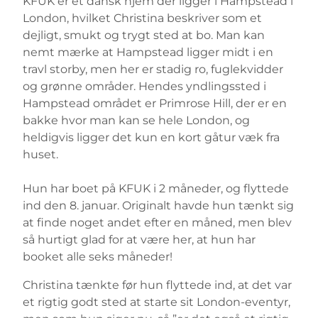
KFUK er et dansk hjem der ligger i Hampstead i
London, hvilket Christina beskriver som et
dejligt, smukt og trygt sted at bo. Man kan
nemt mærke at Hampstead ligger midt i en
travl storby, men her er stadig ro, fuglekvidder
og grønne områder. Hendes yndlingssted i
Hampstead området er Primrose Hill, der er en
bakke hvor man kan se hele London, og
heldigvis ligger det kun en kort gåtur væk fra
huset.
Hun har boet på KFUK i 2 måneder, og flyttede
ind den 8. januar. Originalt havde hun tænkt sig
at finde noget andet efter en måned, men blev
så hurtigt glad for at være her, at hun har
booket alle seks måneder!
Christina tænkte før hun flyttede ind, at det var
et rigtig godt sted at starte sit London-eventyr,