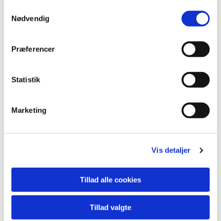
Samtykkevalg
Altså der går faktisk rigtig hurtigt hverdag i den,
Nødvendig
men jeg forsøger at komme meget ud!
Heldigvis så ligger K rigtig tæt på flere
Præferencer
undergrundsstationer, overground og busser,
så det er enormt nemt at komme fra A til B i
den her kæmpe by. Ellers så er Hampstead bare
Statistik
så smuk at gå rundt i, så jeg forsøger faktisk at
gå så meget som jeg kan her.
Marketing
Hvad kan du bedst lide at lave i Hampstead?
Her er utrolig mange lækre restauranter,
Vis detaljer
pubber og cafeer i området, og til en meget
billigere pris end i Danmark. Her går os fra K tit
ud og hygger os sammen. Ellers er der ikoniske
Tillad alle cookies
seværdigheder her såsom Hampstead Heath,
Freud Museum og meget mere. Men KFUK
Tillad valgte
ligger jo også Cekstremt centralt i London, så