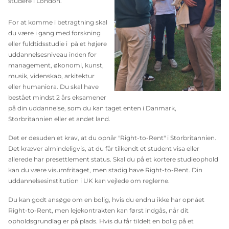
studere i London.
For at komme i betragtning skal
du være i gang med forskning
eller fuldtidsstudie i på et højere
uddannelsesniveau inden for
management, økonomi, kunst,
musik, videnskab, arkitektur
eller humaniora. Du skal have
bestået mindst 2 års eksamener
på din uddannelse, som du kan taget enten i Danmark,
Storbritannien eller et andet land.
Det er desuden et krav, at du opnår "Right-to-Rent" i Storbritannien.
Det kræver almindeligvis, at du får tilkendt et student visa eller
allerede har presettlement status. Skal du på et kortere studieophold
kan du være visumfritaget, men stadig have Right-to-Rent. Din
uddannelsesinstitution i UK kan vejlede om reglerne.
Du kan godt ansøge om en bolig, hvis du endnu ikke har opnået
Right-to-Rent, men lejekontrakten kan først indgås, når dit
opholdsgrundlag er på plads. Hvis du får tildelt en bolig på et