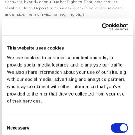
tidspunkt, hvor du endnu ikke har Right-to-Rent, betaler du et
såkaldt Holding Deposit, som sikrer dig, at din bolig ikke udlejes til
anden side, mens din visumansøgning pågår.
Hvis du får tildelt en bolig, skal du være villig til at være frivillig
hjælper (ca. 12 timer over 2 dage) til K`s julemarked, som foregår den
sidste weekend i november. Udover at være en festlig og
stemningsfuld begivenhed er basaren en god mulighed for at møde
This website uses cookies
andre danskere i London.
We use cookies to personalise content and ads, to
Når du indgår lejekontrakten binder du dig for hele lejemålets
provide social media features and to analyse our traffic.
varighed.
We also share information about your use of our site, e.g.
Ansøgningsfrist
with our social media, advertising and analytics partners
who may combine it with other information that you’ve
Ansøgningsfristen for Dronning Ingrids Kollegieboliger er d. 20. maj
provided to them or that they’ve collected from your use
for det kommende studieår.
of their services.
Når vi åbner for ansøgninger midt i april, annoncerer vi det her på
hjemmesiden og på sociale medier. Som ansøger kan du forvente
svar i ultimo juni og får du tildelt en bolig, vil du kunne flytte ind i
Consent
september.
Necessary
Selection
Denominatorer